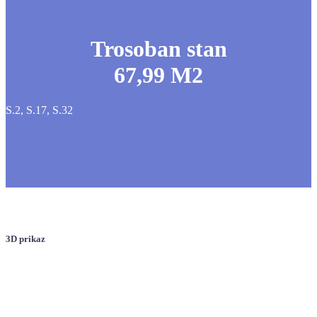
Trosoban stan
67,99 M2
S.2, S.17, S.32
3D prikaz