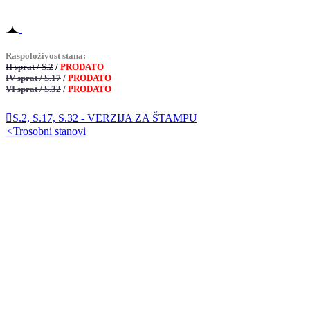
Raspoloživost stana:
II sprat / S.2
/
PRODATO
IV sprat / S.17
/
PRODATO
VI sprat / S.32
/
PRODATO

S.2, S.17, S.32 - VERZIJA ZA ŠTAMPU
<
Trosobni stanovi
Pozovite nas