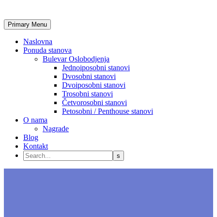
Primary Menu
Naslovna
Ponuda stanova
Bulevar Oslobodjenja
Jednoiposobni stanovi
Dvosobni stanovi
Dvoiposobni stanovi
Trosobni stanovi
Četvorosobni stanovi
Petosobni / Penthouse stanovi
O nama
Nagrade
Blog
Kontakt