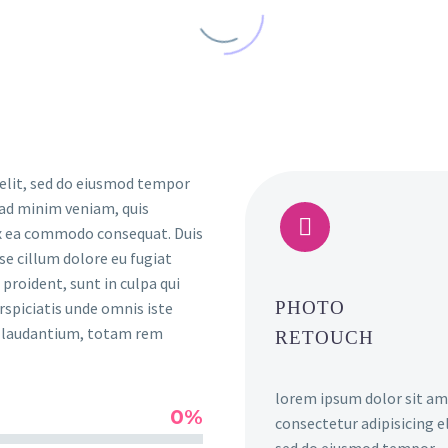
 elit, sed do eiusmod tempor
 ad minim veniam, quis


 ex ea commodo consequat. Duis
sse cillum dolore eu fugiat
proident, sunt in culpa qui
PHOTO
rspiciatis unde omnis iste
e laudantium, totam rem
RETOUCH
lorem ipsum dolor sit am
0%
consectetur adipisicing el
sed do eiusmod tempor