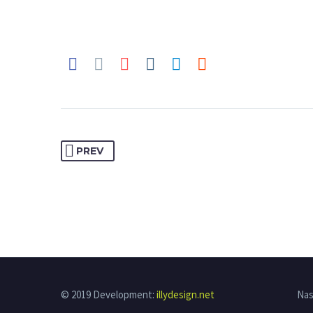
PREV
© 2019 Development:
illydesign.net
Nas