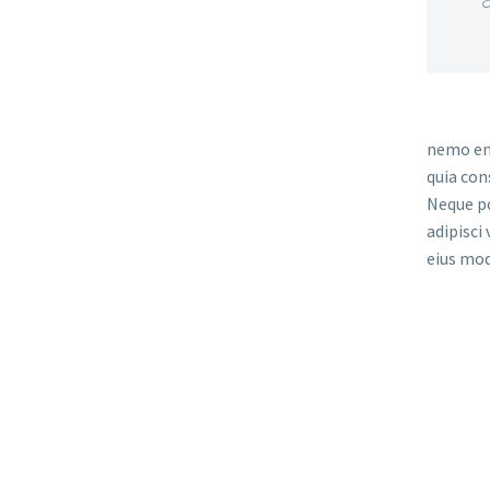
nemo eni
quia con
Neque po
adipisci
eius mod