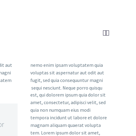


it aut
nemo enim ipsam voluptatem quia
 magni
voluptas sit aspernatur aut odit aut
ptatem
fugit, sed quia consequuntur magni
sequi nesciunt. Neque porro quisqu
est, qui dolorem ipsum quia dolor sit
amet, consectetur, adipisci velit, sed
quia non numquam eius modi
tempora incidunt ut labore et dolore
or
magnam aliquam quaerat volupta
tem. Lorem ipsum dolor sit amet,