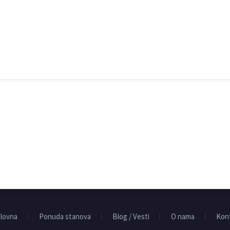
lovna
Ponuda stanova
Blog / Vesti
O nama
Kon