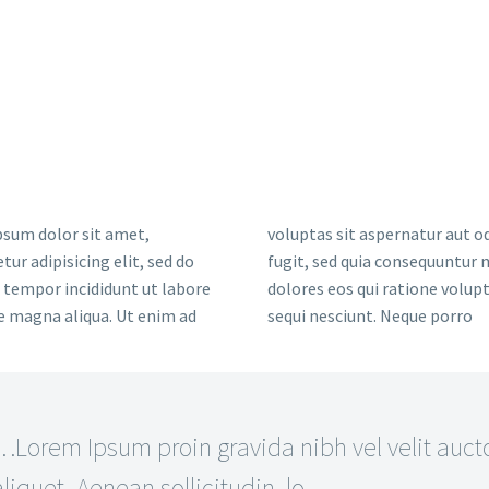
sum dolor sit amet,
voluptas sit aspernatur aut od
tur adipisicing elit, sed do
fugit, sed quia consequuntur
tempor incididunt ut labore
dolores eos qui ratione volu
e magna aliqua. Ut enim ad
sequi nesciunt. Neque porro
…Lorem Ipsum proin gravida nibh vel velit auct
aliquet. Aenean sollicitudin, lo