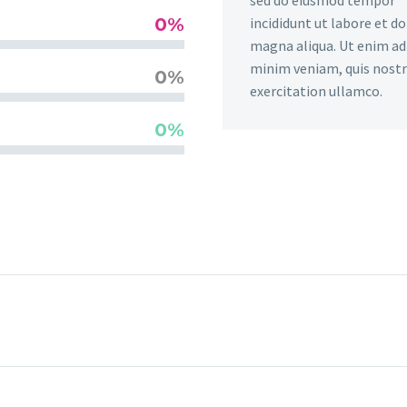
0%
incididunt ut labore et d
magna aliqua. Ut enim ad
minim veniam, quis nost
0%
exercitation ullamco.
0%