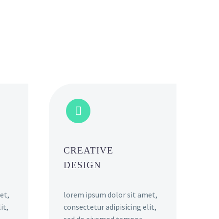


CREATIVE
DESIGN
et,
lorem ipsum dolor sit amet,
it,
consectetur adipisicing elit,
sed do eiusmod tempor