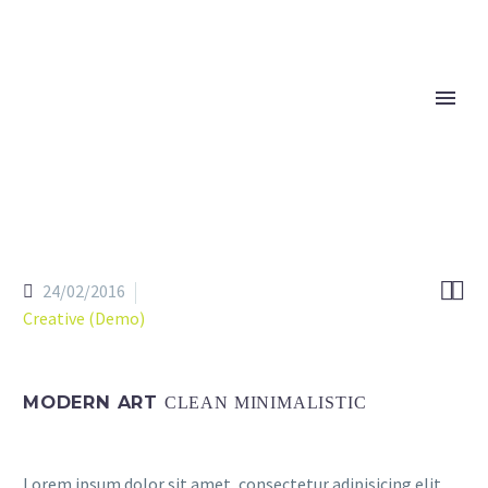


24/02/2016
Creative (Demo)
MODERN ART
CLEAN MINIMALISTIC
Lorem ipsum dolor sit amet, consectetur adipisicing elit,