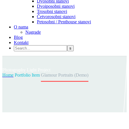
Dvosobni stanovi
Dvoiposobni stanovi
Trosobni stanovi
Četvorosobni stanovi
Petosobni / Penthouse stanovi
O nama
Nagrade
Blog
Kontakt
Photography
Light Project
Home
Portfolio Item
Glamour Portraits (Demo)