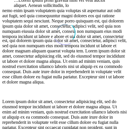
…Lorem Ipsum proin gravida nibh vel velit auctor
aliquet. Aenean sollicitudin, lo
nemo enim ipsam voluptatem quia voluptas sit aspernatur aut odit
aut fugit, sed quia consequuntur magni dolores eos qui ratione
voluptatem sequi nesciunt. Neque porro quisquam est, qui dolorem
ipsum quia dolor sit amet, consectetur, adipisci velit, sed quia non
numquam eiusuia dolor sit amet, conseia non numquam eius modi
tempora incidunt ut labore e abore et uia dolor sit amet, consectetur
est, qui dolorem ipsum quia dolor sit amet, consectetur, adipisci velit,
sed quia non numquam eius modi tempora incidunt ut labore et
dolore magnam aliquam quaerat volupta tem. Lorem ipsum dolor sit
amet, consectetur adipisicing elit, sed do eiusmod tempor incididunt
ut labore et dolore magna aliqua. Ut enim ad minim veniam, quis
nostrud exercitation ullamco laboris nisi ut aliquip ex ea commodo
consequat. Duis aute irure dolor in reprehenderit in voluptate velit
esse cillum dolore eu fugiat nulla pariatur. Excepteur sint t ut labore
et dolore magna aliqua.
Lorem ipsum dolor sit amet, consectetur adipisicing elit, sed do
eiusmod tempor incididunt ut labore et dolore magna aliqua. Ut
enim ad minim veniam, quis nostrud exercitation ullamco laboris nisi
ut aliquip ex ea commodo consequat. Duis aute irure dolor in
reprehenderit in voluptate velit esse cillum dolore eu fugiat nulla
pariatur. Excepteur sint occaecat cupidatat non proident, sunt in