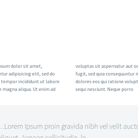
sum dolor sit amet,
voluptas sit aspernatur aut od
tur adipisicing elit, sed do
fugit, sed quia consequuntur
tempor incididunt ut labore
dolores eos qui ratione volu
e magna aliqua. Ut enim ad
sequi nesciunt. Neque porro
…Lorem Ipsum proin gravida nibh vel velit auct
aliquet. Aenean sollicitudin, lo