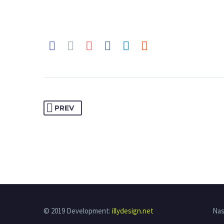
PREV
© 2019 Development:
illydesign.net
Nas