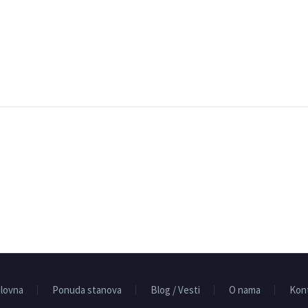
lovna
Ponuda stanova
Blog / Vesti
O nama
Kon