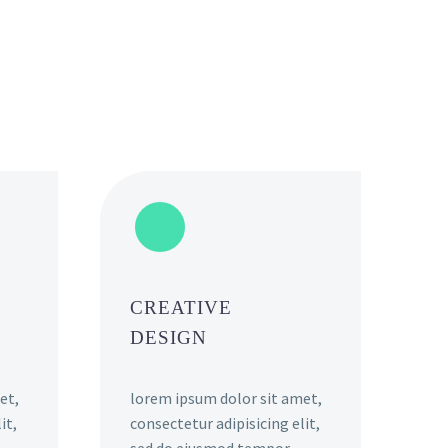
CREATIVE
DESIGN
et,
lorem ipsum dolor sit amet,
it,
consectetur adipisicing elit,
sed do eiusmod tempor