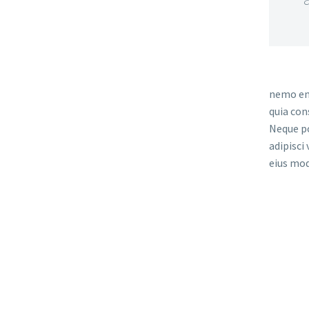
nemo eni
quia con
Neque po
adipisci
eius mod