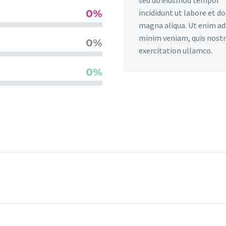
0%
incididunt ut labore et d
magna aliqua. Ut enim ad
minim veniam, quis nost
0%
exercitation ullamco.
0%