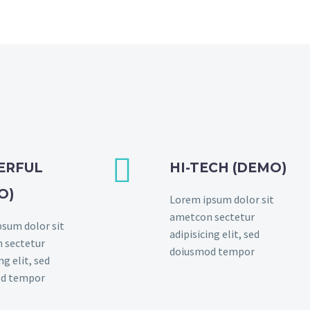


ERFUL
HI-TECH (DEMO)
O)
Lorem ipsum dolor sit
ametcon sectetur
sum dolor sit
adipisicing elit, sed
 sectetur
doiusmod tempor
ng elit, sed
d tempor