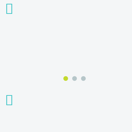



