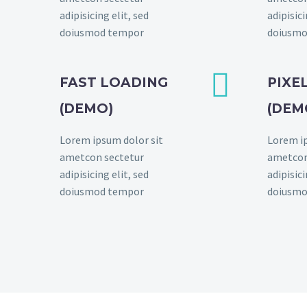
adipisicing elit, sed
adipisici
doiusmod tempor
doiusmo


FAST LOADING
PIXE
(DEMO)
(DEM
Lorem ipsum dolor sit
Lorem ip
ametcon sectetur
ametcon
adipisicing elit, sed
adipisici
doiusmod tempor
doiusmo