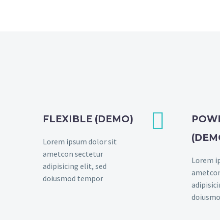


FLEXIBLE (DEMO)
POW
(DEM
Lorem ipsum dolor sit
ametcon sectetur
Lorem ip
adipisicing elit, sed
ametcon
doiusmod tempor
adipisici
doiusmo