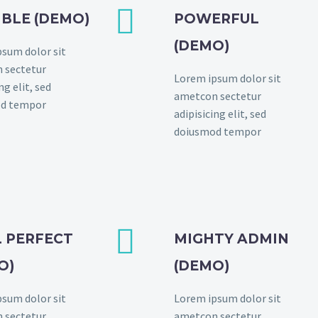


IBLE (DEMO)
POWERFUL
(DEMO)
sum dolor sit
 sectetur
Lorem ipsum dolor sit
ng elit, sed
ametcon sectetur
d tempor
adipisicing elit, sed
doiusmod tempor


L PERFECT
MIGHTY ADMIN
O)
(DEMO)
sum dolor sit
Lorem ipsum dolor sit
 sectetur
ametcon sectetur