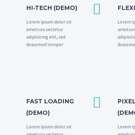


HI-TECH (DEMO)
FLEX
Lorem ipsum dolor sit
Lorem ip
ametcon sectetur
ametcon
adipisicing elit, sed
adipisici
doiusmod tempor
doiusmo


FAST LOADING
PIXE
(DEMO)
(DEM
Lorem ipsum dolor sit
Lorem ip
ametcon sectetur
ametcon