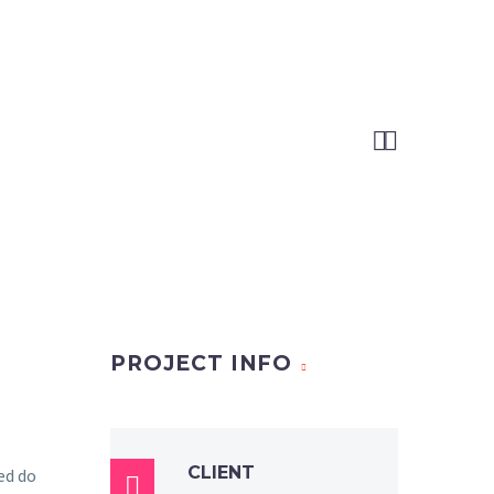


PROJECT INFO
CLIENT
sed do
