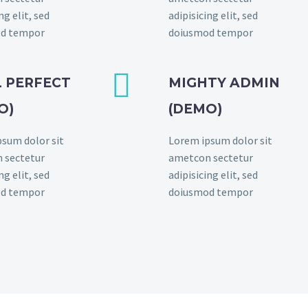
ng elit, sed
adipisicing elit, sed
d tempor
doiusmod tempor


L PERFECT
MIGHTY ADMIN
O)
(DEMO)
sum dolor sit
Lorem ipsum dolor sit
 sectetur
ametcon sectetur
ng elit, sed
adipisicing elit, sed
d tempor
doiusmod tempor