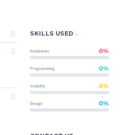
SKILLS USED
0%
Databases
0%
Programming
0%
Usability
0%
Design