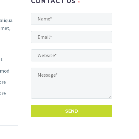
CONTACT US
aliqua.
amet,
et
usmod
ore
ore