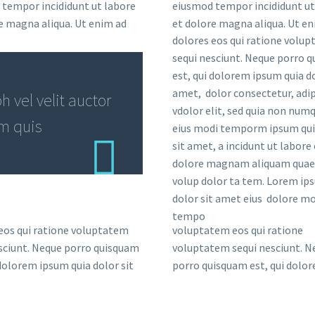
tempor incididunt ut labore
eiusmod tempor incididunt ut
e magna aliqua. Ut enim ad
et dolore magna aliqua. Ut en
dolores eos qui ratione volu
sequi nesciunt. Neque porro 
est, qui dolorem ipsum quia do
amet, dolor consectetur, adip
 vel velit auctor
vdolor elit, sed quia non nu
em quis
eius modi temporm ipsum qui
sit amet, a incidunt ut labore 
dolore magnam aliquam quae
volup dolor ta tem. Lorem ip
dolor sit amet eius dolore mo
tempo
eos qui ratione voluptatem
voluptatem eos qui ratione
sciunt. Neque porro quisquam
voluptatem sequi nesciunt. N
 dolorem ipsum quia dolor sit
porro quisquam est, qui dolo