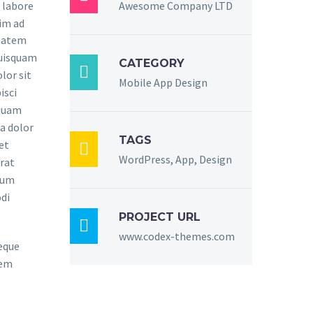
 labore
Awesome Company LTD
im ad
ptatem
quisquam
CATEGORY

lor sit
Mobile App Design
isci
mquam
a dolor
TAGS
et

WordPress, App, Design
rat
sum
di
PROJECT URL

www.codex-themes.com
eque
rem