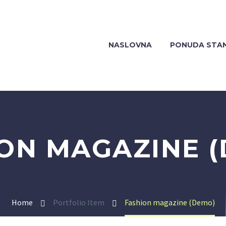
NASLOVNA
PONUDA STA
ON MAGAZINE 
Home
Portfolio Item
Fashion magazine (Demo)