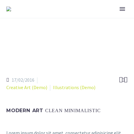


17/02/2016

Creative Art (Demo)
Illustrations (Demo)
MODERN ART
CLEAN MINIMALISTIC
Lorem ipsum dolor sit amet, consectetur adipisicing elit,