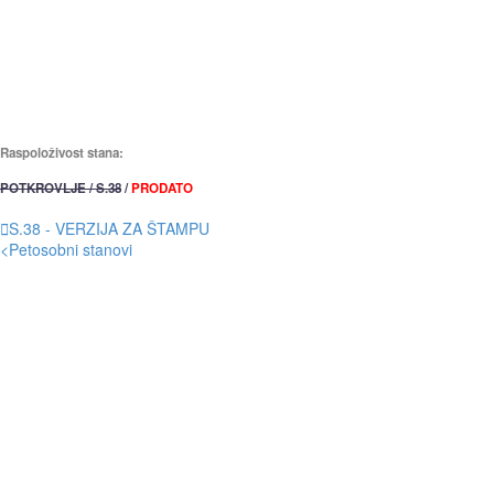
Raspoloživost stana:
POTKROVLJE / S.38
/
PRODATO

S.38 - VERZIJA ZA ŠTAMPU
<
Petosobni stanovi